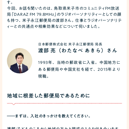
す。
今回、お話を聞いたのは、鳥取県米子市のコミュニティFM放送
局「DARAZ FM 79.8MHz」のラジオパーソナリティーとしての顔
も持つ、米子永江郵便局の渡部さん。仕事とラジオパーソナリテ
ィーとの共通点や相乗効果などについて伺いました。
日本郵便株式会社 米子永江郵便局 局長
渡部 亮（わたなべ あきら）さん
1993年、当時の郵政省に入省。中国地方に
ある郵便局や中国支社を経て、2015年より
現職。
地域に根差した郵便局であるために
――
まずは、入社のきっかけを教えてください。
渡部：
子どものころから地域の方々と親戚のような付き合いをす