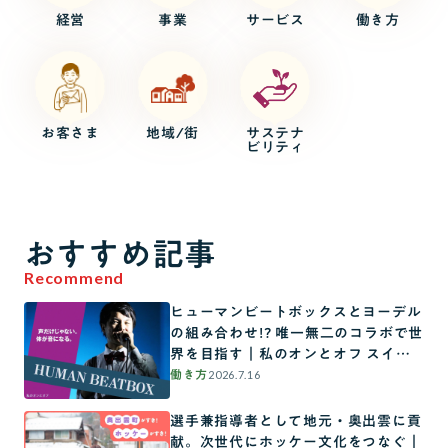
経営
事業
サービス
働き方
お客さま
地域/街
サステナ
ビリティ
おすすめ記事
Recommend
ヒューマンビートボックスとヨーデル
の組み合わせ!? 唯一無二のコラボで世
界を目指す｜私のオンとオフ スイッ
チインタビュー
2026.7.16
働き方
選手兼指導者として地元・奥出雲に貢
献。次世代にホッケー文化をつなぐ｜