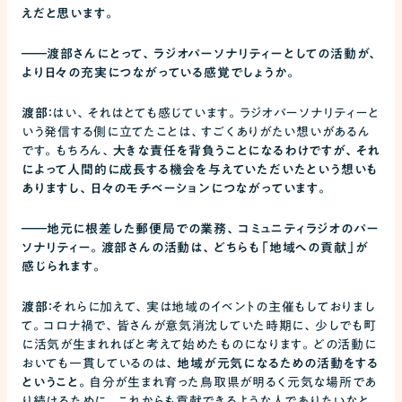
えだと思います。
――
渡部さんにとって、ラジオパーソナリティーとしての活動が、
より日々の充実につながっている感覚でしょうか。
渡部：
はい、それはとても感じています。ラジオパーソナリティーと
いう発信する側に立てたことは、すごくありがたい想いがあるん
です。もちろん、
大きな責任を背負うことになるわけですが、それ
によって人間的に成長する機会を与えていただいたという想いも
ありますし、日々のモチベーションにつながっています。
――
地元に根差した郵便局での業務、コミュニティラジオのパー
ソナリティー。渡部さんの活動は、どちらも「地域への貢献」が
感じられます。
渡部：
それらに加えて、実は地域のイベントの主催もしておりまし
て。コロナ禍で、皆さんが意気消沈していた時期に、少しでも町
に活気が生まれればと考えて始めたものになります。どの活動に
おいても一貫しているのは、
地域が元気になるための活動をする
ということ。
自分が生まれ育った鳥取県が明るく元気な場所であ
り続けるために、これからも貢献できるような人でありたいなと