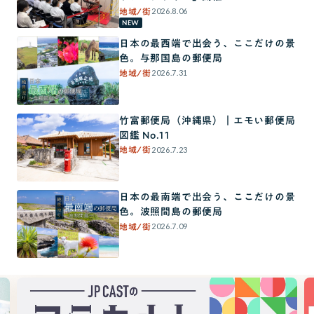
2026.8.06
地域/街
NEW
日本の最西端で出会う、ここだけの景
色。与那国島の郵便局
2026.7.31
地域/街
竹富郵便局（沖縄県）｜エモい郵便局
図鑑 No.11
2026.7.23
地域/街
日本の最南端で出会う、ここだけの景
色。波照間島の郵便局
2026.7.09
地域/街