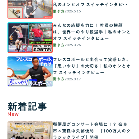
私のオンとオフ スイッチインタビュ
ー
2026.5.15
働き方
みんなの応援を力に！ 社員の横顔
は、世界一のやり投選手│私のオンと
オフ スイッチインタビュー
2026.3.26
働き方
フレスコボールと出合って実感した、
「思いやり」の大切さ│私のオンとオ
フ スイッチインタビュー
2026.3.17
働き方
新着記事
New
郵便局がコンサート会場に！？ 奈良
市×奈良中央郵便局 「100万人のク
ラシックライブ」開催