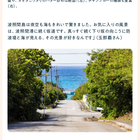
盛や、オオタニワタリのバター炒めは絶品！（左）。チャンプルーの種類も豊富
（右）。
波照間島は夜空も海もきれいで驚きました。お気に入りの風景
は、波照間港に続く坂道です。真っすぐ続く下り坂の向こうに防
波堤と海が見える、その光景が好きなんです」（玉那覇さん）