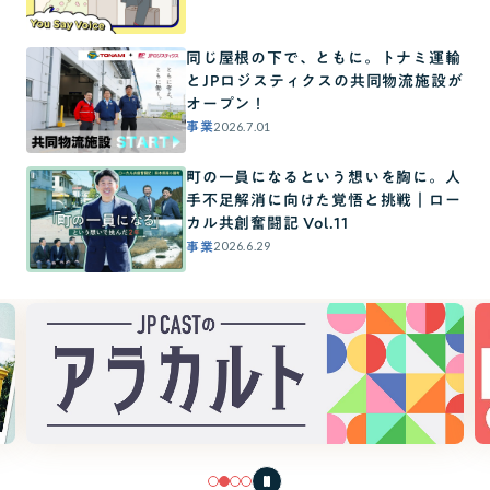
同じ屋根の下で、ともに。トナミ運輸
とJPロジスティクスの共同物流施設が
オープン！
2026.7.01
事業
町の一員になるという想いを胸に。人
手不足解消に向けた覚悟と挑戦｜ロー
カル共創奮闘記 Vol.11
2026.6.29
事業