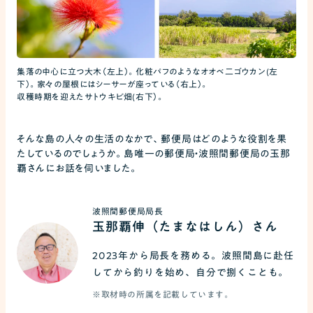
集落の中心に立つ大木（左上）。化粧パフのようなオオベ二ゴウカン(左
下）。家々の屋根にはシーサーが座っている（右上）。
収穫時期を迎えたサトウキビ畑(右下）。
そんな島の人々の生活のなかで、郵便局はどのような役割を果
たしているのでしょうか。島唯一の郵便局・波照間郵便局の玉那
覇さんにお話を伺いました。
波照間郵便局局長
玉那覇伸（たまなはしん）さん
2023年から局長を務める。波照間島に赴任
してから釣りを始め、自分で捌くことも。
※取材時の所属を記載しています。