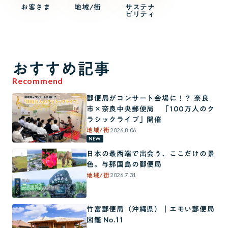
お客さま
地域/街
サステナ
ビリティ
おすすめ記事
Recommend
郵便局がコンサート会場に！？ 奈良
市×奈良中央郵便局 「100万人のク
ラシックライブ」開催
2026.8.06
地域/街
NEW
日本の最西端で出会う、ここだけの景
色。与那国島の郵便局
2026.7.31
地域/街
竹富郵便局（沖縄県）｜エモい郵便局
図鑑 No.11