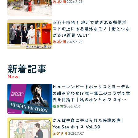
2026.7.23
地域/街
四万十市発！ 地元で愛される郵便ポ
ストの上にある意外なモノ｜街とつな
がるJP百景 Vol.11
2026.5.28
地域/街
新着記事
New
ヒューマンビートボックスとヨーデル
の組み合わせ!? 唯一無二のコラボで世
界を目指す｜私のオンとオフ スイッ
チインタビュー
2026.7.16
働き方
かんぽ生命に寄せられた感謝の声｜
You Say ボイス Vol.39
2026.7.07
お客さま