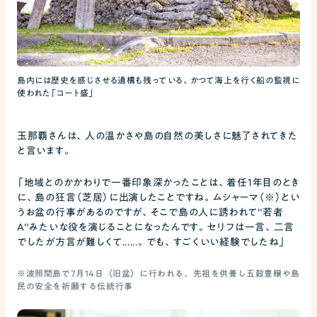
島内には歴史を感じさせる遺構も残っている。かつて海上を行く船の監視に
使われた「コート盛」
玉那覇さんは、人の温かさや島の自然の美しさに魅了されてきた
と言います。
「地域とのかかわりで一番印象深かったことは、着任1年目のとき
に、島の狂言（芝居）に出演したことですね。ムシャーマ（※）とい
うお盆の行事があるのですが、そこで島の人に誘われて"若者
A"みたいな役を演じることになったんです。セリフは一言、二言
でしたが方言が難しくて......。でも、すごくいい経験でしたね」
※波照間島で7月14日（旧盆）に行われる、先祖を供養し五穀豊穣や島
民の安全を祈願する伝統行事