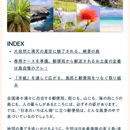
INDEX
大自然と満天の星空に魅了される、絶景の島
専用ケースを準備。郵便局から郵送されるお土産の定番
は島自慢のアレ！
「手紙」を通して広がる、島民と郵便局をつなぐ取り組
み
全国津々浦々に点在する郵便局。街にも、山にも、海の向こうの
島にも、人の暮らしがあるところには、必ずその姿があります。
では、"日本のいちばん端"に立つ郵便局は、どんな風景の中で
息づいているのでしょうか。
地図の果てを追いかけるように、今回は日本最南端の有人島・波