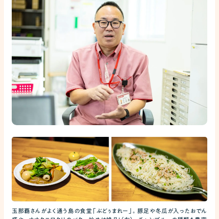
玉那覇さんがよく通う島の食堂「ぶどぅまれー」。豚足や冬瓜が入ったおでん