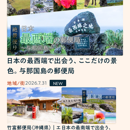
日本の最西端で出会う、ここだけの景
色。与那国島の郵便局
2026.7.31
地域/街
NEW
日本の最南端で出会う、
竹富郵便局（沖縄県）｜エ