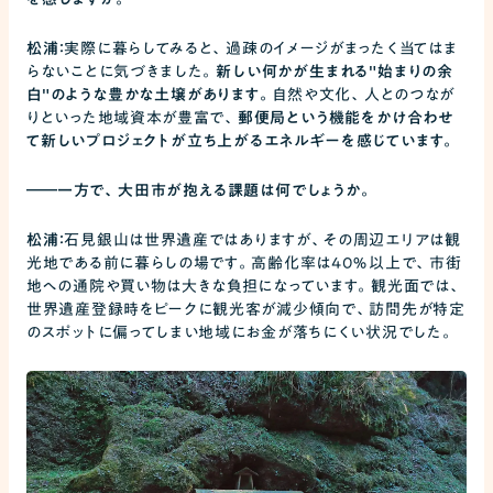
松浦：
実際に暮らしてみると、過疎のイメージがまったく当てはま
らないことに気づきました。
新しい何かが生まれる"始まりの余
白"のような豊かな土壌があります。
自然や文化、人とのつなが
りといった地域資本が豊富で、
郵便局という機能をかけ合わせ
て新しいプロジェクトが立ち上がるエネルギーを感じています。
――
一方で、大田市が抱える課題は何でしょうか。
松浦：
石見銀山は世界遺産ではありますが、その周辺エリアは観
光地である前に暮らしの場です。高齢化率は40％以上で、市街
地への通院や買い物は大きな負担になっています。観光面では、
世界遺産登録時をピークに観光客が減少傾向で、訪問先が特定
のスポットに偏ってしまい地域にお金が落ちにくい状況でした。