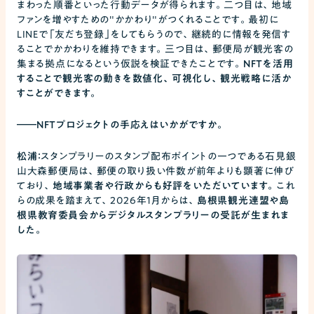
まわった順番といった行動データが得られます。二つ目は、地域
ファンを増やすための"かかわり"がつくれることです。最初に
LINEで「友だち登録」をしてもらうので、継続的に情報を発信す
ることでかかわりを維持できます。三つ目は、郵便局が観光客の
集まる拠点になるという仮説を検証できたことです。
NFTを活用
することで観光客の動きを数値化、可視化し、観光戦略に活か
すことができます。
――
NFTプロジェクトの手応えはいかがですか。
松浦：
スタンプラリーのスタンプ配布ポイントの一つである石見銀
山大森郵便局は、郵便の取り扱い件数が前年よりも顕著に伸び
ており、
地域事業者や行政からも好評をいただいています。
これ
らの成果を踏まえて、2026年1月からは、
島根県観光連盟や島
根県教育委員会からデジタルスタンプラリーの受託が生まれま
した。