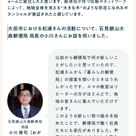
ォームに変化したと思います。
郵便局が持つ信頼やネットワーク
によって、
地域全体を支える"大きな木"のような存在になれるポ
テンシャルが実証されたと感じています。
大田市における松浦さんの活動について、石見銀山大
森郵便局 局長の小川さんにお話を伺いました。
以前から郵便局で何か新しいこ
とがしたいと思っていたので、
松浦さんから「暮らしの郵便
局」の提案を聞いたときはうれ
しかったです。スマホ教室はリ
ピーターの方がほとんどで、地
域の皆さんに喜んでいただけて
います。
このような新しい取り組みを始
石見銀山大森郵便局
めたことで、郵便局で働く社員
局長
お
たちにも変化がありました。
小川 修司（おが