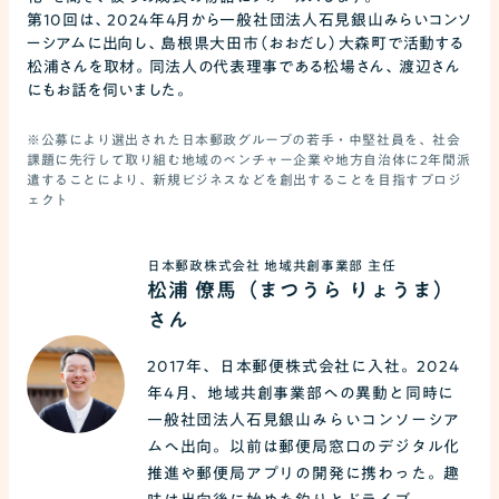
第10回は、2024年4月から一般社団法人石見銀山みらいコンソ
ーシアムに出向し、島根県大田市（おおだし）大森町で活動する
松浦さんを取材。同法人の代表理事である松場さん、渡辺さん
にもお話を伺いました。
※公募により選出された日本郵政グループの若手・中堅社員を、社会
課題に先行して取り組む地域のベンチャー企業や地方自治体に2年間派
遣することにより、新規ビジネスなどを創出することを目指すプロジ
ェクト
日本郵政株式会社 地域共創事業部 主任
松浦 僚馬（まつうら りょうま）
さん
2017年、日本郵便株式会社に入社。2024
年4月、地域共創事業部への異動と同時に
一般社団法人石見銀山みらいコンソーシア
ムへ出向。以前は郵便局窓口のデジタル化
推進や郵便局アプリの開発に携わった。趣