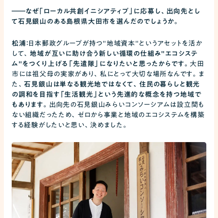
――
なぜ「ローカル共創イニシアティブ」に応募し、出向先とし
て石見銀山のある島根県大田市を選んだのでしょうか。
松浦：
日本郵政グループが持つ"地域資本"というアセットを活か
して、
地域が互いに助け合う新しい循環の仕組み"エコシステ
ム"をつくり上げる「先遣隊」になりたいと思ったからです。
大田
市には祖父母の実家があり、私にとって大切な場所なんです。ま
た、
石見銀山は単なる観光地ではなくて、住民の暮らしと観光
の調和を目指す「生活観光」という先進的な概念を持つ地域で
もあります。
出向先の石見銀山みらいコンソーシアムは設立間も
ない組織だったため、ゼロから事業と地域のエコシステムを構築
する経験がしたいと思い、決めました。