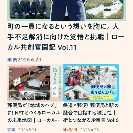
町の一員になるという想いを胸に。人
手不足解消に向けた覚悟と挑戦｜ロー
カル共創奮闘記 Vol.11
2026.6.29
事業
郵便局が「地域のハブ」
鉄道×郵便！ 郵便局と駅の
に！ NFTとつくるローカル
融合で目指す地域活性｜
の未来地図｜ローカル共
街とつながるJP百景 Vol.6
創奮闘記 Vol.10
事業
2026.5.21
地域/街
2023.4.25