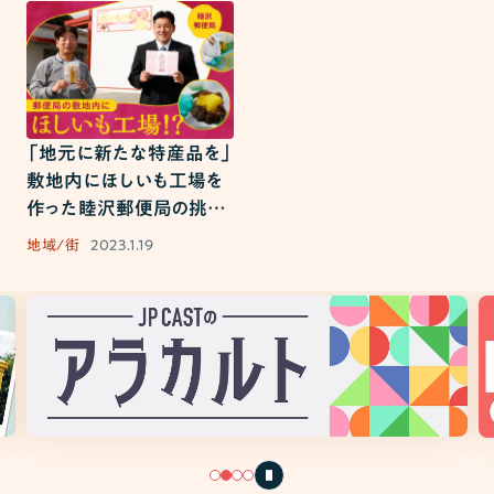
「地元に新たな特産品を」
敷地内にほしいも工場を
作った睦沢郵便局の挑戦
｜街とつながるJP百景
地域/街
2023.1.19
Vol.5