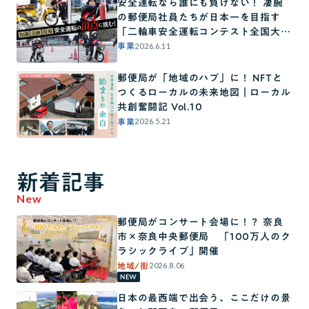
安全運転なら誰にも負けない！ 凄腕
の郵便局社員たちが日本一を目指す
「二輪車安全運転コンテスト全国大
会」に密着！
2026.6.11
事業
郵便局が「地域のハブ」に！ NFTと
つくるローカルの未来地図｜ローカル
共創奮闘記 Vol.10
2026.5.21
事業
新着記事
New
郵便局がコンサート会場に！？ 奈良
市×奈良中央郵便局 「100万人のク
ラシックライブ」開催
2026.8.06
地域/街
NEW
日本の最西端で出会う、ここだけの景