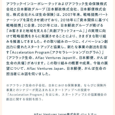
アフラック・インコーポレーテッドおよびアフラック生命保険株式
会社と日本郵政グループ（日本郵政株式会社、日本郵便株式会
社、株式会社かんぽ生命保険）は、2007年来、戦略提携パート
ナーシップを深化させ続けており、2018年に「資本関係に基づく
戦略提携」に合意、2021年には、日本郵政グループが掲げる
「お客さまと地域を支える『共創プラットフォーム』」の実現に向
けて戦略提携をさらに発展させることにより、さまざまな取り組
みを推進してきました。その取り組みの一つに、イノベーション創
出力に優れたスタートアップと協業し、新たな事業の創出を目指
す「Acceleration Program（アクセラレーションプログラム）」
（アフラック生命、Aflac Ventures Japan※、日本郵便、かんぽ
生命の共催）があります。この取り組みの概要や成果、今後の展
望について、Aflac Ventures Japan、日本郵便、かんぽ生命の
担当者にお話を伺いました。
※アフラック生命の子会社。日本における保険事業、ならびに保険外
事業とのシナジーが見込まれるスタートアップへの投資や
「Acceleration Program」をはじめ、スタートアップとの協業機会の
創出に関する役割を担う。
Aflac Ventures Japan株式会社 パートナー