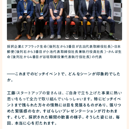
採択企業とアフラック生命（後列左から3番目が古出代表取締役社長）・日本
郵便（後列右から3番目が小池代表取締役社長兼執行役員社長 ）・かんぽ生
命（後列左から4番目が谷垣取締役兼代表執行役社長）の代表
――
これまでのピッチイベントで、どんなシーンが印象的でした
か。
工藤：
スタートアップの皆さんは、ご自身で立ち上げた事業に熱い
思いをもって全力で取り組んでいらっしゃいます。
特にピッチイベ
ントまで残られた方々の情熱には目を見張るものがあり、張りつ
めた緊張感のなか、すばらしいプレゼンテーションが行われま
す。そして、採択された瞬間の歓喜の様子。そうした姿には、毎
回、本当に心を打たれます。