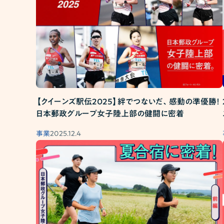
【クイーンズ駅伝2025】絆でつないだ、感動の準優勝！
日本郵政グループ女子陸上部の健闘に密着
事業
2025.12.4