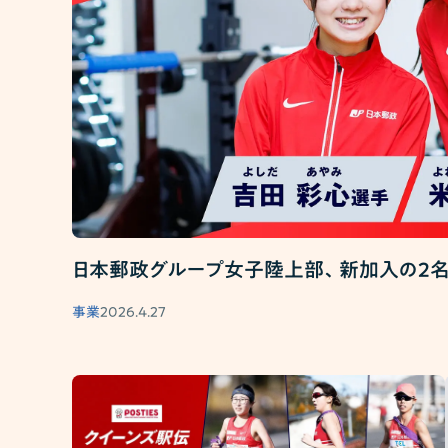
日本郵政グループ女子陸上部、新加入の2名
事業
2026.4.27