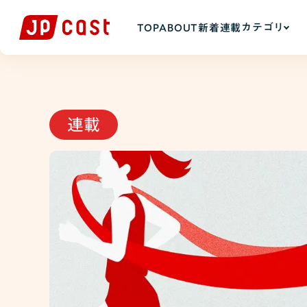
カテゴリ
TOP
ABOUT
新着
連載
連載