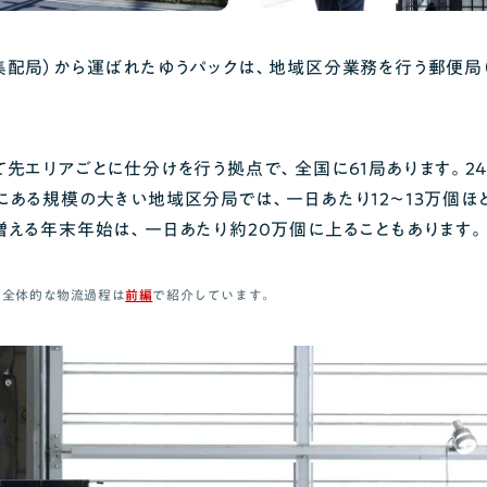
集配局）から運ばれたゆうパックは、地域区分業務を行う郵便局
て先エリアごとに仕分けを行う拠点で、全国に61局あります。2
にある規模の大きい地域区分局では、一日あたり12〜13万個ほ
増える年末年始は、一日あたり約20万個に上ることもあります。
の全体的な物流過程は
前編
で紹介しています。