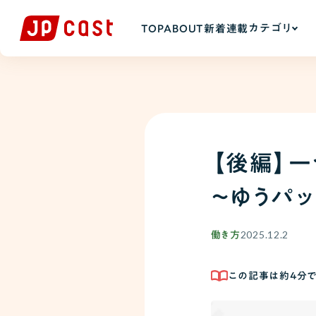
カテゴリ
TOP
ABOUT
新着
連載
【後編】
〜ゆうパッ
2025.12.2
働き方
この記事は約
4
分