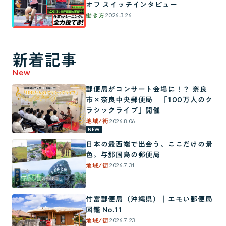
オフ スイッチインタビュー
2026.3.26
働き方
新着記事
New
郵便局がコンサート会場に！？ 奈良
市×奈良中央郵便局 「100万人のク
ラシックライブ」開催
2026.8.06
地域/街
NEW
日本の最西端で出会う、ここだけの景
色。与那国島の郵便局
2026.7.31
地域/街
竹富郵便局（沖縄県）｜エモい郵便局
図鑑 No.11
2026.7.23
地域/街