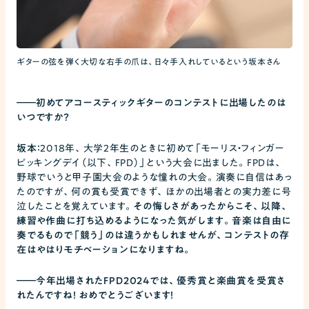
ギターの弦を弾く大切な右手の爪は、日々手入れしているという坂本さん
――
初めてアコースティックギターのコンテストに出場したのは
いつですか？
坂本：
2018年、大学2年生のときに初めて「モーリス・フィンガー
ピッキングデイ（以下、FPD）」という大会に出ました。FPDは、
野球でいうと甲子園大会のような憧れの大会。演奏に自信はあっ
たのですが、何の賞も受賞できず、ほかの出場者との実力差に号
泣したことを覚えています。
その悔しさがあったからこそ、以降、
練習や作曲に打ち込めるようになった気がします。音楽は自由に
奏でるもので「競う」のは違うかもしれませんが、コンテストの存
在はやはりモチベーションになりますね。
――
今年出場されたFPD2024では、優秀賞と楽曲賞を受賞さ
れたんですね！ おめでとうございます！