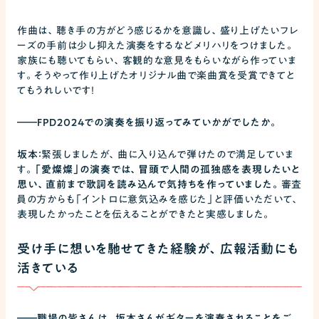
作曲は、聴き手の方がどう感じるかを意識し、盛り上げたいフレ
ーズの手前は少し抑えた演奏をするなどメリハリをつけました。
家族にも聴いてもらい、客観的な意見をもらいながら作っていま
す。そうやって作り上げたオリジナル曲で楽曲賞を受賞できてと
てもうれしいです！
――
FPD2024での演奏を振り返ってみていかがでしたか。
坂本：
緊張しましたが、曲に入り込んで弾けたので満足していま
す。
「愛燦燦」の演奏では、冒頭で人間の孤独感を表現したいと
思い、直前まで歌詞を読み込んで気持ちを作っていました。
審査
員の方からも「イントロに意気込みを感じた」と評価いただいて、
表現したかったことを伝えることができたと実感しました。
受け手に想いを馳せてきた経験が、広報活動にも
活きている
――
職場の皆さんは、坂本さんがギターを演奏されることをご