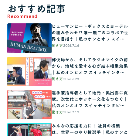
おすすめ記事
Recommend
ヒューマンビートボックスとヨーデル
の組み合わせ!? 唯一無二のコラボで世
界を目指す｜私のオンとオフ スイッ
チインタビュー
2026.7.16
働き方
郵便局から、そしてラジオマイクの前
から。地域を愛する心が結ぶ相乗効果
｜私のオンとオフ スイッチインタビ
ュー
2026.6.25
働き方
選手兼指導者として地元・奥出雲に貢
献。次世代にホッケー文化をつなぐ｜
私のオンとオフ スイッチインタビュ
ー
2026.5.15
働き方
みんなの応援を力に！ 社員の横顔
は、世界一のやり投選手│私のオンと