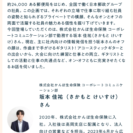
約24,000 ある郵便局をはじめ、全国で働く日本郵政グループ
の社員。この企画では、それぞれの立場で仕事に取り組む社員
の姿勢と知られざるプライベートでの横顔、そんなオンとオフの
両面で活躍する社員の魅力ある個性を掘り下げていきます。
今回登場していただくのは、株式会社かんぽ生命保険 コーポレ
ートコミュニケーション部で勤務する坂本 佳祐（さかもと けいす
け）さん。現在、主に社内向けの情報発信を担う坂本さんのオフ
の顔は、作曲まで手がけるギタリスト！ アコースティックギターと
の出合いから、大会に向けた練習と仕事との両立、ギタリストと
しての活動と仕事の共通点など、オン・オフともに充実させたくな
るお話を伺いました。
株式会社かんぽ生命保険 コーポレートコミュニケ
ーション部
坂本 佳祐（さかもと けいすけ）
さん
2020年、株式会社かんぽ生命保険に入
社。入社後は高岡支店に配属となり、法人
向けの営業などを担当。2023年4月から広