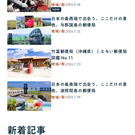
2026.8.06
地域/街
NEW
日本の最西端で出会う、ここだけの景
色。与那国島の郵便局
2026.7.31
地域/街
竹富郵便局（沖縄県）｜エモい郵便局
図鑑 No.11
2026.7.23
地域/街
日本の最南端で出会う、ここだけの景
色。波照間島の郵便局
2026.7.09
地域/街
新着記事