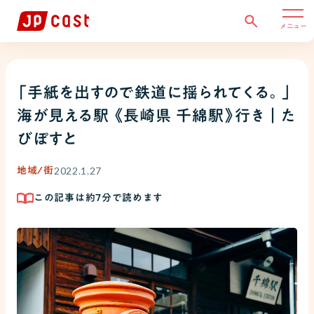
メニュー
「手紙を出すので鉄道に揺られてくる。」
海が見える駅 《長崎県 千綿駅》行き｜た
びぽすと
2022.1.27
地域/街
この記事は約
7
分で読めます