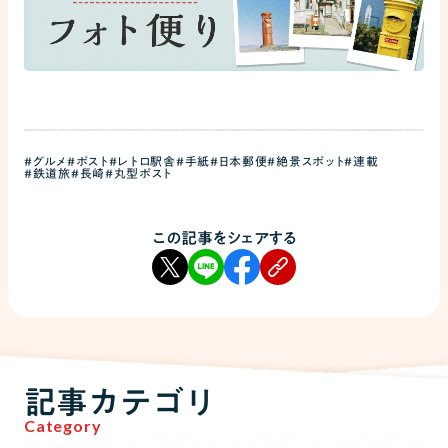
#グルメ
#ポスト
#レトロ駅舎
#手紙
#日本郵便
#絶景スポット
#連載
#鉄道旅
#長崎
#丸型ポスト
この記事をシェアする
記事カテゴリ
Category