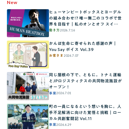
New
ヒューマンビートボックスとヨーデル
の組み合わせ!? 唯一無二のコラボで世
界を目指す｜私のオンとオフ スイッ
チインタビュー
2026.7.16
働き方
かんぽ生命に寄せられた感謝の声｜
You Say ボイス Vol.39
2026.7.07
お客さま
同じ屋根の下で、ともに。トナミ運輸
とJPロジスティクスの共同物流施設が
オープン！
2026.7.01
事業
町の一員になるという想いを胸に。人
手不足解消に向けた覚悟と挑戦｜ロー
カル共創奮闘記 Vol.11
2026.6.29
事業