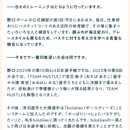
――
日々のトレーニングはどのように行っていますか。
野口：
チームの公式練習が週1回・平日にあるほか、毎日、仕事終
わりにバスケットコートのある近所の体育館で、その場に集まっ
たいろいろな人と練習をしています。
顔ぶれが毎日変わり、プレ
ースタイルも異なるため、バスケに対する考え方を学べる貴重な
機会になっています。
――
今までで一番印象深い大会は何ですか。
野口：
2025年の第10回3x3日本選手権ですね。2023年の第8回
大会では、「TEAM HUSTLE」で浅羽 麻子（あさば あさこ）選手
や大橋 実奈（おおはし みな）選手たちとともに決勝まで進みまし
たが、逆転負けで準優勝という悔いが残る結果となり、TEAM
HUSTLEも解散となりました。
その後、浅羽選手と大橋選手は「boldiiies（ボールディーズ）」と
いうチームに加入したのですが、「やっぱりいっしょにバスケがし
たい」と、私をboldiiiesに誘ってくれたんです。boldiiiesの一員と
して再び日本選手権に挑戦し、念願の優勝を果たすことができた