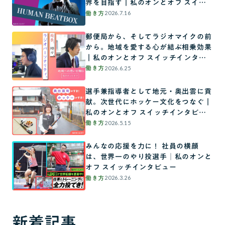
界を目指す｜私のオンとオフ スイッ
チインタビュー
2026.7.16
働き方
郵便局から、そしてラジオマイクの前
から。地域を愛する心が結ぶ相乗効果
｜私のオンとオフ スイッチインタビ
ュー
2026.6.25
働き方
選手兼指導者として地元・奥出雲に貢
献。次世代にホッケー文化をつなぐ｜
私のオンとオフ スイッチインタビュ
ー
2026.5.15
働き方
みんなの応援を力に！ 社員の横顔
は、世界一のやり投選手│私のオンと
オフ スイッチインタビュー
2026.3.26
働き方
新着記事