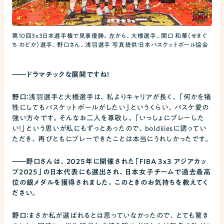
第10回3x3日本選手権で見事優勝。左から、大橋選手、関口 和華（せきぐ
ち のどか）選手、野口さん、浅羽選手 写真提供：日本バスケットボール協会
――
ドラマチックな展開ですね！
野口：
浅羽選手と大橋選手は、私よりキャリアが長く、「何かを犠
牲にしてもバスケットボールがしたい」というくらい、バスケ愛の
強い方々です。そんなお二人を尊敬し、「いっしょにプレーした
い！」という思いが私にもずっとあったので、boldiiiesに誘ってい
ただき、再びともにプレーできたことは本当にうれしかったです。
――
野口さんは、2025年に開催された「FIBA 3x3 アジアカッ
プ2025」の日本代表にも選出され、日本女子チームで過去最高
位の銀メダルを獲得されました。このときのお気持ちを教えてく
ださい。
野口：
まさか私が選ばれるとは思っていなかったので、とても驚き