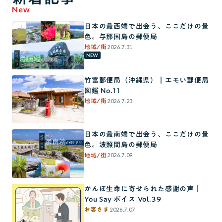
New
日本の最西端で出会う、ここだけの景
色。与那国島の郵便局
2026.7.31
地域/街
NEW
竹富郵便局（沖縄県）｜エモい郵便局
図鑑 No.11
2026.7.23
地域/街
日本の最南端で出会う、ここだけの景
色。波照間島の郵便局
2026.7.09
地域/街
かんぽ生命に寄せられた感謝の声｜
You Say ボイス Vol.39
2026.7.07
お客さま