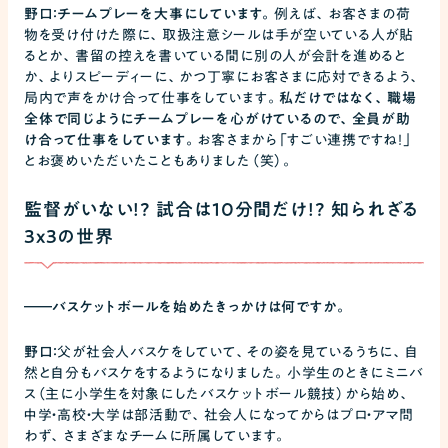
野口：チームプレーを大事にしています。
例えば、お客さまの荷
物を受け付けた際に、取扱注意シールは手が空いている人が貼
るとか、書留の控えを書いている間に別の人が会計を進めると
か、よりスピーディーに、かつ丁寧にお客さまに応対できるよう、
局内で声をかけ合って仕事をしています。
私だけではなく、職場
全体で同じようにチームプレーを心がけているので、全員が助
け合って仕事をしています。
お客さまから「すごい連携ですね！」
とお褒めいただいたこともありました（笑）。
監督がいない!? 試合は10分間だけ!? 知られざる
3x3の世界
――
バスケットボールを始めたきっかけは何ですか。
野口：
父が社会人バスケをしていて、その姿を見ているうちに、自
然と自分もバスケをするようになりました。小学生のときにミニバ
ス（主に小学生を対象にしたバスケットボール競技）から始め、
中学・高校・大学は部活動で、社会人になってからはプロ・アマ問
わず、さまざまなチームに所属しています。