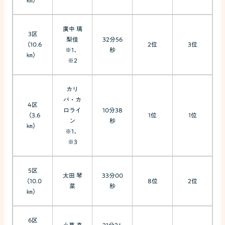
㎞）
廣中 璃
3区
梨佳
32分56
（10.6
2位
3位
※1、
秒
㎞）
※2
カリ
バ・カ
4区
ロライ
10分38
（3.6
1位
1位
ン
秒
㎞）
※1、
※3
5区
太田 琴
33分00
（10.0
8位
2位
菜
秒
㎞）
6区