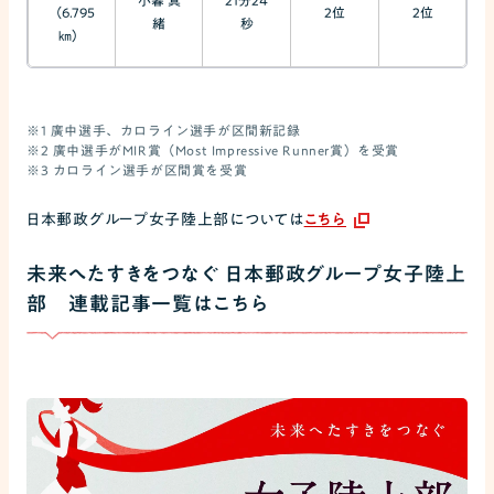
小暮 真
21分24
（6.795
2位
2位
緒
秒
㎞）
※1 廣中選手、カロライン選手が区間新記録
※2 廣中選手がMIR賞（Most Impressive Runner賞）を受賞
※3 カロライン選手が区間賞を受賞
日本郵政グループ女子陸上部については
こちら
未来へたすきをつなぐ 日本郵政グループ女子陸上
部 連載記事一覧はこちら