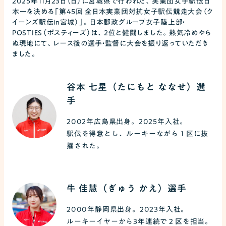
2025年11月23日（日）に宮城県で行われた、実業団女子駅伝日
本一を決める「第45回 全日本実業団対抗女子駅伝競走大会（ク
イーンズ駅伝in宮城）」。日本郵政グループ女子陸上部・
POSTIES（ポスティーズ）は、2位と健闘しました。熱気冷めやら
ぬ現地にて、レース後の選手・監督に大会を振り返っていただき
ました。
谷本 七星（たにもと ななせ）選
手
2002年広島県出身。2025年入社。
駅伝を得意とし、ルーキーながら１区に抜
擢された。
牛 佳慧（ぎゅう かえ）選手
2000年静岡県出身。2023年入社。
ルーキーイヤーから3年連続で２区を担当。