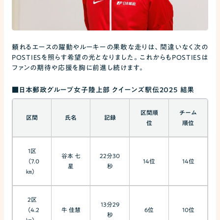
頼れるエースの躍動やルーキーの果敢な走りは、間違いなく次の
POSTIESを照らす希望の光となりました。これからもPOSTIESは
ファンの期待や応援を胸に前進し続けます。
■日本郵政グループ女子陸上部 クイーンズ駅伝2025 結果
区間順
チーム
区間
氏名
記録
位
順位
1区
谷本 七
22分30
（7.0
14位
14位
星
秒
㎞）
2区
13分29
（4.2
牛 佳慧
6位
10位
秒