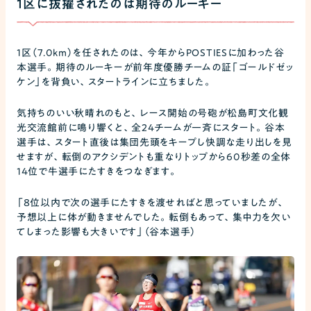
1区に抜擢されたのは期待のルーキー
1区（7.0km）を任されたのは、今年からPOSTIESに加わった谷
本選手。期待のルーキーが前年度優勝チームの証「ゴールドゼッ
ケン」を背負い、スタートラインに立ちました。
気持ちのいい秋晴れのもと、レース開始の号砲が松島町文化観
光交流館前に鳴り響くと、全24チームが一斉にスタート。谷本
選手は、スタート直後は集団先頭をキープし快調な走り出しを見
せますが、転倒のアクシデントも重なりトップから60秒差の全体
14位で牛選手にたすきをつなぎます。
「8位以内で次の選手にたすきを渡せればと思っていましたが、
予想以上に体が動きませんでした。転倒もあって、集中力を欠い
てしまった影響も大きいです」（谷本選手）