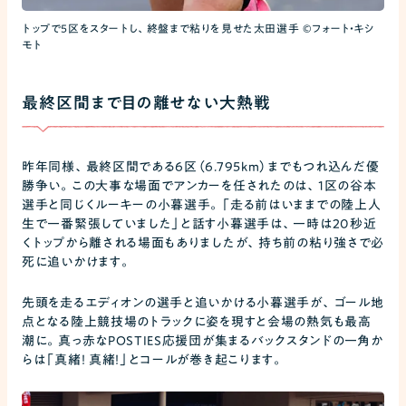
トップで5区をスタートし、終盤まで粘りを見せた太田選手 ©フォート・キシ
モト
最終区間まで目の離せない大熱戦
昨年同様、最終区間である6区（6.795km）までもつれ込んだ優
勝争い。この大事な場面でアンカーを任されたのは、1区の谷本
選手と同じくルーキーの小暮選手。「走る前はいままでの陸上人
生で一番緊張していました」と話す小暮選手は、一時は20秒近
くトップから離される場面もありましたが、持ち前の粘り強さで必
死に追いかけます。
先頭を走るエディオンの選手と追いかける小暮選手が、ゴール地
点となる陸上競技場のトラックに姿を現すと会場の熱気も最高
潮に。真っ赤なPOSTIES応援団が集まるバックスタンドの一角か
らは「真緒！ 真緒！」とコールが巻き起こります。