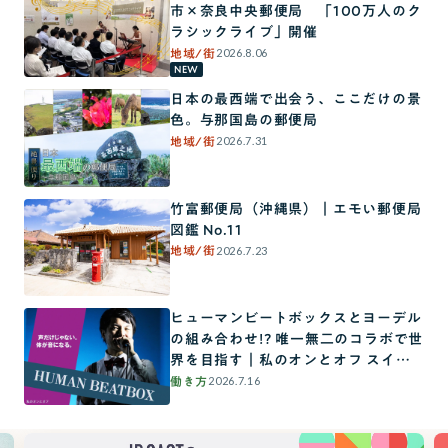
市×奈良中央郵便局 「100万人のク
ラシックライブ」開催
2026.8.06
地域/街
NEW
日本の最西端で出会う、ここだけの景
色。与那国島の郵便局
2026.7.31
地域/街
竹富郵便局（沖縄県）｜エモい郵便局
図鑑 No.11
2026.7.23
地域/街
ヒューマンビートボックスとヨーデル
の組み合わせ!? 唯一無二のコラボで世
界を目指す｜私のオンとオフ スイッ
チインタビュー
2026.7.16
働き方