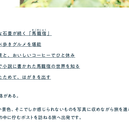
まごめじゅく
な石畳が続く「
馬籠宿
」
べ歩きグルメを堪能
景と、おいしいコーヒーでひと休み
で小説に書かれた馬籠宿の世界を知る
たためて、はがきを出す
路がある。
い景色、そこでしか感じられないものを写真に収めながら旅を進
の中に佇むポストを訪ねる旅へ出発です。