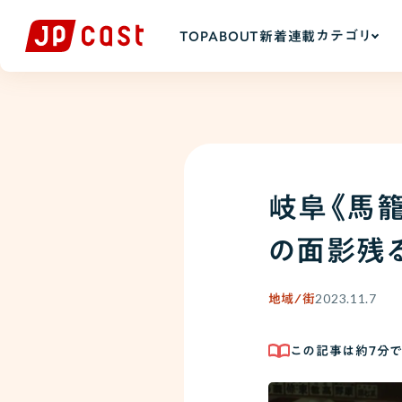
カテゴリ
TOP
ABOUT
新着
連載
岐阜《馬
の面影残
2023.11.7
地域/街
この記事は約
7
分