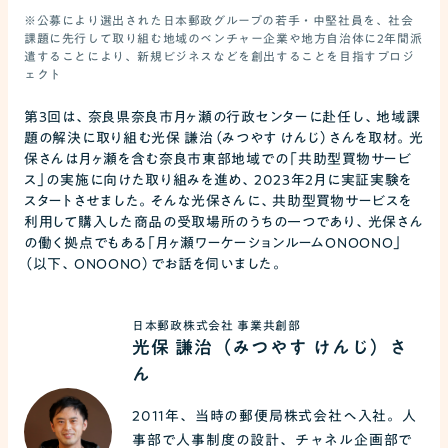
※公募により選出された日本郵政グループの若手・中堅社員を、社会
課題に先行して取り組む地域のベンチャー企業や地方自治体に2年間派
遣することにより、新規ビジネスなどを創出することを目指すプロジ
ェクト
第3回は、奈良県奈良市月ヶ瀬の行政センターに赴任し、地域課
題の解決に取り組む光保 謙治（みつやす けんじ）さんを取材。光
保さんは月ヶ瀬を含む奈良市東部地域での「共助型買物サービ
ス」の実施に向けた取り組みを進め、2023年2月に実証実験を
スタートさせました。そんな光保さんに、共助型買物サービスを
利用して購入した商品の受取場所のうちの一つであり、光保さん
の働く拠点でもある「月ヶ瀬ワーケーションルームONOONO」
（以下、ONOONO）でお話を伺いました。
日本郵政株式会社 事業共創部
光保 謙治（みつやす けんじ）さ
ん
2011年、当時の郵便局株式会社へ入社。人
事部で人事制度の設計、チャネル企画部で