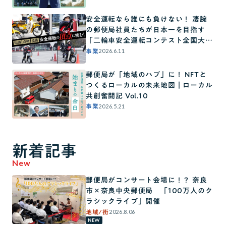
安全運転なら誰にも負けない！ 凄腕
の郵便局社員たちが日本一を目指す
「二輪車安全運転コンテスト全国大
会」に密着！
2026.6.11
事業
郵便局が「地域のハブ」に！ NFTと
つくるローカルの未来地図｜ローカル
共創奮闘記 Vol.10
2026.5.21
事業
新着記事
New
郵便局がコンサート会場に！？ 奈良
市×奈良中央郵便局 「100万人のク
ラシックライブ」開催
2026.8.06
地域/街
NEW