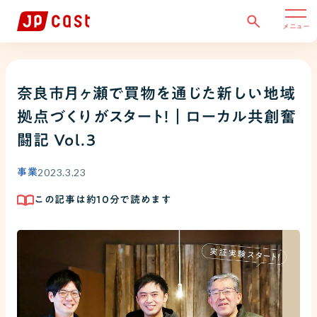
メニュー
奈良市月ヶ瀬で買物を通じた新しい地域
拠点づくりがスタート！｜ローカル共創奮
闘記 Vol.3
2023.3.23
事業
この記事は約
10
分で読めます