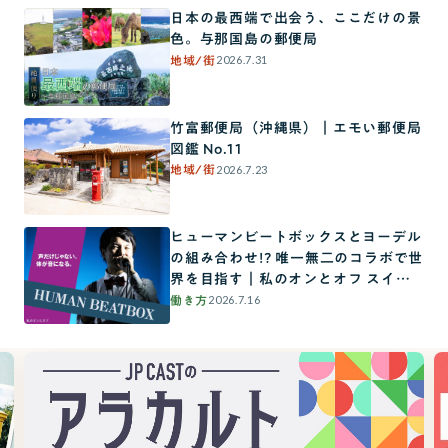
日本の最西端で出会う、ここだけの景
色。与那国島の郵便局
2026.7.31
地域/街
竹富郵便局（沖縄県）｜エモい郵便局
図鑑 No.11
2026.7.23
地域/街
ヒューマンビートボックスとヨーデル
の組み合わせ!? 唯一無二のコラボで世
界を目指す｜私のオンとオフ スイッ
チインタビュー
2026.7.16
働き方