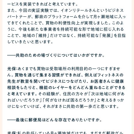
ービスを実装できればと考えています。
また、今回の実証実験では、イオンリテールさんというビジネス
パートナーが、郵政のプラットフォームを介して月ヶ瀬地域に入っ
てきてくれたことで、買物の利便性向上が実現しました。このよ
うに、今後も新たな事業者を持続可能な形で地域に招じ入れる
ことで、地域の「維持」だけではなく、持続可能な「発展」を目指
していきたいと思います。
――
共助のための場づくりについてはいかがですか。
光保：
あくまでも買物は受取場所の利用目的の一つにすぎませ
ん。
買物を通じて集まる習慣ができれば、例えばフィットネスの
先生が教室を開いてビジネスにつなげたり、お医者さんに健康
相談をしたりと、機能のレイヤーをどんどん重ねることができる
と考えています。
その経験が、住民の方々が「次は地域に何があ
ればいいだろうか」「何がなければ困るだろうか」と考えるきっか
けになっていけば、それがまさに共助の第一歩だと思います。
――
最後に郵便局はどんな存在でありたいですか。
光保：
私の赴任している月ヶ瀬地域だけでも、まだまだ郵政グル