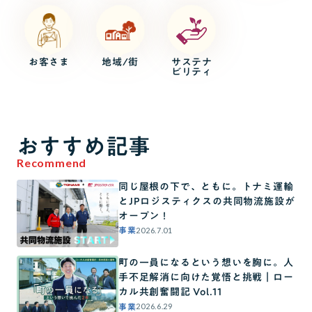
お客さま
地域/街
サステナ
ビリティ
おすすめ記事
Recommend
同じ屋根の下で、ともに。トナミ運輸
とJPロジスティクスの共同物流施設が
オープン！
2026.7.01
事業
町の一員になるという想いを胸に。人
手不足解消に向けた覚悟と挑戦｜ロー
カル共創奮闘記 Vol.11
2026.6.29
事業