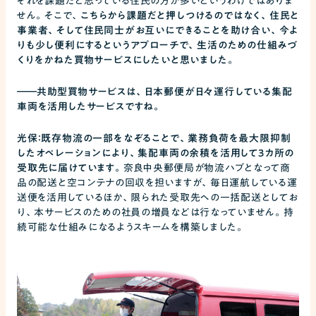
それを課題だと思っている住民の方が多いというわけではありま
せん。そこで、
こちらから課題だと押しつけるのではなく、住民と
事業者、そして住民同士がお互いにできることを助け合い、今よ
りも少し便利にするというアプローチで、生活のための仕組みづ
くりをかねた買物サービスにしたいと思いました。
――
共助型買物サービスは、日本郵便が日々運行している集配
車両を活用したサービスですね。
光保：既存物流の一部をなぞることで、業務負荷を最大限抑制
したオペレーションにより、集配車両の余積を活用して3カ所の
受取先に届けています。
奈良中央郵便局が物流ハブとなって商
品の配送と空コンテナの回収を担いますが、毎日運航している運
送便を活用しているほか、限られた受取先への一括配送としてお
り、本サービスのための社員の増員などは行なっていません。持
続可能な仕組みになるようスキームを構築しました。