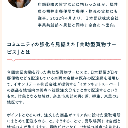
店舗戦略の策定などに携わったほか、福井
県の福井南郵便局で郵便・物流の実務にも
従事。2022年4月より、日本郵政株式会社
事業共創部へ異動と同時に奈良市へ出向。
コミュニティの強化を見据えた「共助型買物サー
ビス」とは
今回実証実験を行った共助型買物サービスは、日本郵便が日々
郵便物などを配達している車両の余積や既存の配達網を活用し
て、イオンリテール株式会社が提供する「イオンネットスーパー」
の商品を地域内の拠点へ複数注文分をまとめて配達するという
もの。対象となる地域は、奈良市東部の月ヶ瀬、柳生、東里の3
地区です。
ポイントとなるのは、注文した商品がエリア内に設けた受取場所
にまとめて配送されること。そうすることで、受取場所には自然と
地域の人が集まります。買物だけでなく、"地域の拠点"を創出し