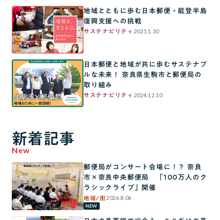
地域とともに歩む日本郵便・能登半島
復興支援への挑戦
2025.1.30
サステナビリティ
日本郵便と地域が共に歩むサステナブ
ルな未来！ 奈良県生駒市と郵便局の
取り組み
2024.12.10
サステナビリティ
新着記事
New
郵便局がコンサート会場に！？ 奈良
市×奈良中央郵便局 「100万人のク
ラシックライブ」開催
2026.8.06
地域/街
NEW