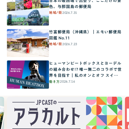
日本の最西端で出会う、ここだけの景
色。与那国島の郵便局
2026.7.31
地域/街
竹富郵便局（沖縄県）｜エモい郵便局
図鑑 No.11
2026.7.23
地域/街
ヒューマンビートボックスとヨーデル
の組み合わせ!? 唯一無二のコラボで世
界を目指す｜私のオンとオフ スイッ
チインタビュー
2026.7.16
働き方