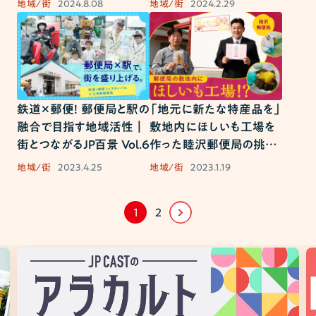
地域/街
2024.8.08
地域/街
2024.2.29
百景 Vol.8
Vol.7
鉄道×郵便！ 郵便局と駅の
「地元に新たな特産品を」
融合で目指す地域活性｜
敷地内にほしいも工場を
街とつながるJP百景 Vol.6
作った睦沢郵便局の挑戦
｜街とつながるJP百景
地域/街
2023.4.25
地域/街
2023.1.19
Vol.5
1
2