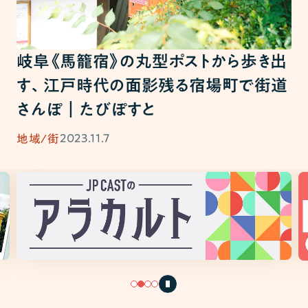
岐阜《馬籠宿》の丸型ポストから歩き出
す、江戸時代の面影残る宿場町で街道
さんぽ｜たびぽすと
2023.11.7
地域/街